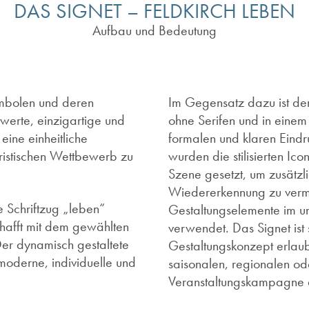
DAS SIGNET – FELDKIRCH LEBEN
Aufbau und Bedeutung
ymbolen und deren
Im Gegensatz dazu ist der 
erte, einzigartige und
ohne Serifen und in einem 
 eine einheitliche
formalen und klaren Eindr
uristischen Wettbewerb zu
wurden die stilisierten Icon
Szene gesetzt, um zusätzli
Wiedererkennung zu vermit
 Schriftzug „leben“
Gestaltungselemente im 
schafft mit dem gewählten
verwendet. Das Signet ist
Der dynamisch gestaltete
Gestaltungskonzept erlaub
s moderne, individuelle und
saisonalen, regionalen od
Veranstaltungskampagne 