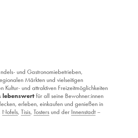
andels- und Gastronomiebetrieben,
regionalen Märkten und vielseitigen
n Kultur- und attraktiven Freizeitmöglichkeiten
s
lebenswert
für all seine Bewohner:innen
decken, erleben, einkaufen und genießen in
,
Nofels
,
Tisis
,
Tosters
und der
Innenstadt
–