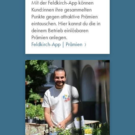
Mit der Feldkirch-App können
Kund:innen ihre gesammelten
Punkte gegen attraktive Prämien
eintauschen. Hier kannst du die in
deinem Betrieb einlösbaren
Prämien anlegen.
Feldkirch-App | Prämien