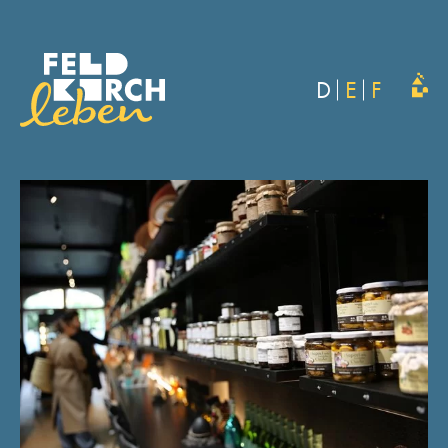
D
E
F