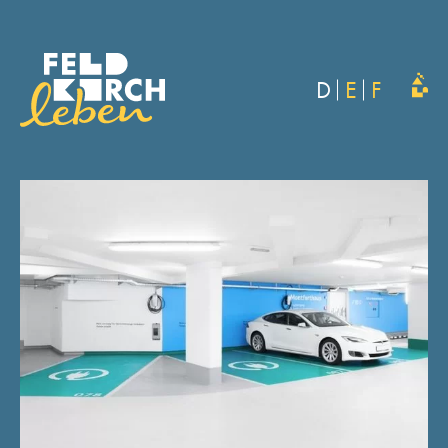
D
E
F