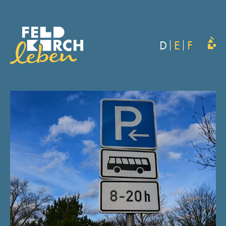
D
E
F