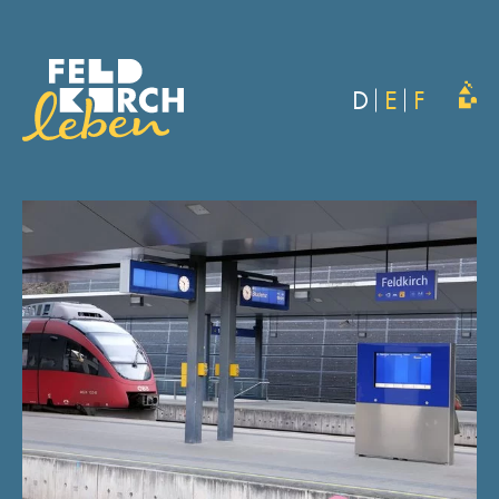
D
E
F