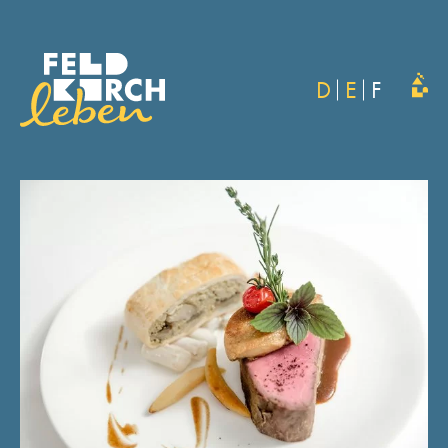
D
E
F